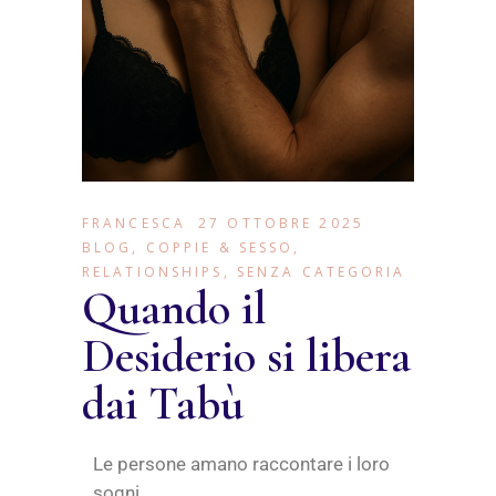
FRANCESCA
27 OTTOBRE 2025
BLOG
,
COPPIE & SESSO
,
RELATIONSHIPS
,
SENZA CATEGORIA
Quando il
Desiderio si libera
dai Tabù
Le persone amano raccontare i loro
sogni…