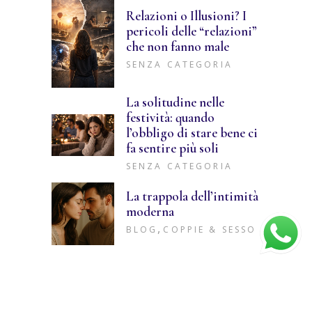
Relazioni o Illusioni? I
pericoli delle “relazioni”
che non fanno male
SENZA CATEGORIA
La solitudine nelle
festività: quando
l’obbligo di stare bene ci
fa sentire più soli
SENZA CATEGORIA
La trappola dell’intimità
moderna
,
BLOG
COPPIE & SESSO
Iscriviti alla Newsletter