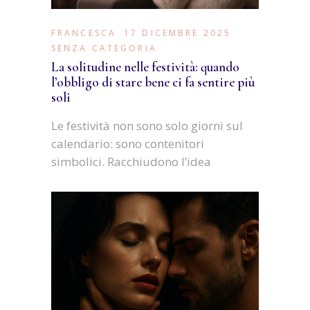
FRANCESCA
17 DICEMBRE 2025
SENZA CATEGORIA
La solitudine nelle festività: quando
l’obbligo di stare bene ci fa sentire più
soli
Le festività non sono solo giorni sul
calendario: sono contenitori
simbolici. Racchiudono l’idea