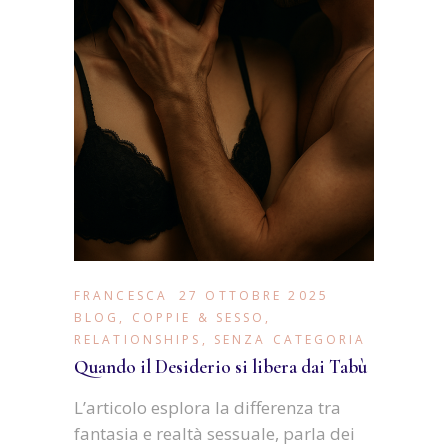
FRANCESCA
27 OTTOBRE 2025
BLOG
,
COPPIE & SESSO
,
RELATIONSHIPS
,
SENZA CATEGORIA
Quando il Desiderio si libera dai Tabù
L’articolo esplora la differenza tra
fantasia e realtà sessuale, parla dei